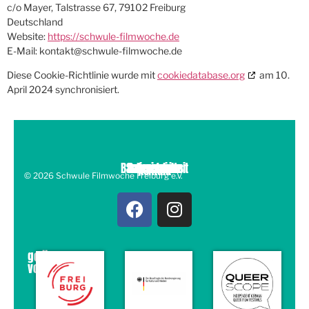
c/o Mayer, Talstrasse 67, 79102 Freiburg
Deutschland
Website:
https://schwule-filmwoche.de
E-Mail:
kontakt@
schwule-filmwoche.de
Diese Cookie-Richtlinie wurde mit
cookiedatabase.org
am 10.
April 2024 synchronisiert.
Barrierefreiheit
Submissions
Datenschutz
Impressum
Kontakt
© 2026 Schwule Filmwoche Freiburg e.V.
gefördert
von