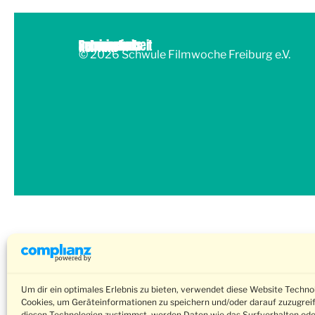
Submissions
Barrierefreiheit
Impressum
Datenschutz
Kontakt
© 2026 Schwule Filmwoche Freiburg e.V.
Um dir ein optimales Erlebnis zu bieten, verwendet diese Website Techno
Cookies, um Geräteinformationen zu speichern und/oder darauf zuzugrei
diesen Technologien zustimmst, werden Daten wie das Surfverhalten ode