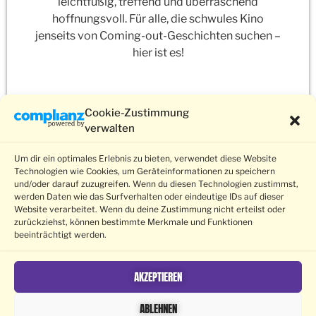
leichtfüßig, treffend und überraschend
hoffnungsvoll. Für alle, die schwules Kino
jenseits von Coming-out-Geschichten suchen –
hier ist es!
Cookie-Zustimmung
ZURÜCK ZUR PROGRAMMÜBERSICHT
verwalten
Um dir ein optimales Erlebnis zu bieten, verwendet diese Website
Technologien wie Cookies, um Geräteinformationen zu speichern
und/oder darauf zuzugreifen. Wenn du diesen Technologien zustimmst,
werden Daten wie das Surfverhalten oder eindeutige IDs auf dieser
Barrierefreiheit
Submissions
Datenschutz
Impressum
Website verarbeitet. Wenn du deine Zustimmung nicht erteilst oder
Kontakt
© 2026 Schwule Filmwoche Freiburg e.V.
zurückziehst, können bestimmte Merkmale und Funktionen
beeinträchtigt werden.
AKZEPTIEREN
gefördert
ABLEHNEN
von