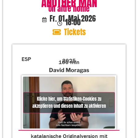
ANOTHER MAN
Un altre home
Fr. 01. Mai 2026
18:00
Tickets
ESP
2025
100 min
David Moragas
Klicke hier, um Statistiken-Cookies zu
akzeptieren und diesen Inhalt zu aktivieren
katalanische Originalversion mit