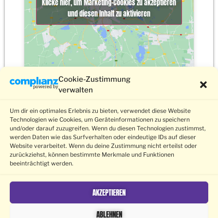
Klicke hier, um Marketing-Cookies zu akzeptieren
und diesen Inhalt zu aktivieren
Cookie-Zustimmung
verwalten
Um dir ein optimales Erlebnis zu bieten, verwendet diese Website
Technologien wie Cookies, um Geräteinformationen zu speichern
und/oder darauf zuzugreifen. Wenn du diesen Technologien zustimmst,
werden Daten wie das Surfverhalten oder eindeutige IDs auf dieser
Barrierefreiheit
Submissions
Datenschutz
Impressum
Website verarbeitet. Wenn du deine Zustimmung nicht erteilst oder
Kontakt
© 2026 Schwule Filmwoche Freiburg e.V.
zurückziehst, können bestimmte Merkmale und Funktionen
beeinträchtigt werden.
AKZEPTIEREN
gefördert
ABLEHNEN
von