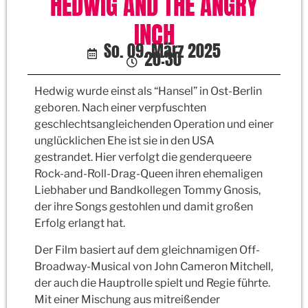
HEDWIG AND THE ANGRY
INCH
So. 09. März 2025
20:30
Hedwig wurde einst als “Hansel” in Ost-Berlin
geboren. Nach einer verpfuschten
geschlechtsangleichenden Operation und einer
unglücklichen Ehe ist sie in den USA
gestrandet. Hier verfolgt die genderqueere
Rock-and-Roll-Drag-Queen ihren ehemaligen
Liebhaber und Bandkollegen Tommy Gnosis,
der ihre Songs gestohlen und damit großen
Erfolg erlangt hat.
Der Film basiert auf dem gleichnamigen Off-
Broadway-Musical von John Cameron Mitchell,
der auch die Hauptrolle spielt und Regie führte.
Mit einer Mischung aus mitreißender