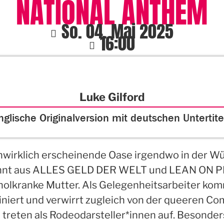
NATIONAL ANTHEM
So. 04. Mai 2025
16:00
Luke Gilford
nglische Originalversion mit deutschen Untertite
unwirklich erscheinende Oase irgendwo in der W
annt aus ALLES GELD DER WELT und LEAN ON P
holkranke Mutter. Als Gelegenheitsarbeiter kom
ziniert und verwirrt zugleich von der queeren Co
e treten als Rodeodarsteller*innen auf. Besonder