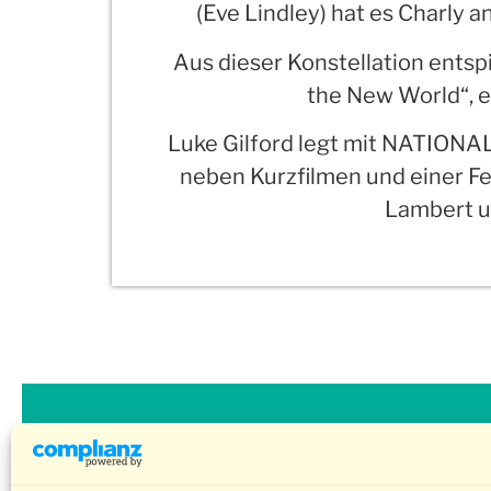
(Eve Lindley) hat es Charly a
Aus dieser Konstellation ents
the New World“, e
Luke Gilford legt mit NATIONA
neben Kurzfilmen und einer Fe
Lambert un
Submissions
Barrierefreiheit
Impressum
Datenschutz
Kontakt
© 2026 Schwule Filmwoche Freiburg e.V.