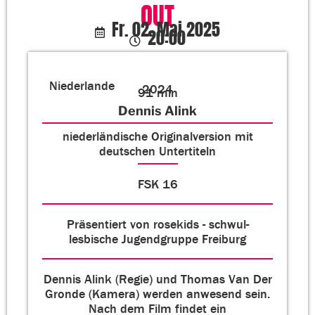
OUT
Fr. 02. Mai 2025
20:00
Niederlande
2024
91 min
Dennis Alink
niederländische Originalversion mit
deutschen Untertiteln
FSK 16
Präsentiert von rosekids - schwul-
lesbische Jugendgruppe Freiburg
Dennis Alink (Regie) und Thomas Van Der
Gronde (Kamera) werden anwesend sein.
Nach dem Film findet ein