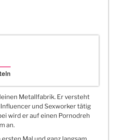
teln
einen Metallfabrik. Er versteht
s Influencer und Sexworker tätig
ei wird er auf einen Pornodreh
m an.
m ersten Mal und ganz langsam