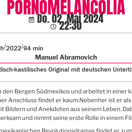
PORNO­MELANCOLÍA
Do. 02. Mai 2024
22:30
/
/
ch
2022
94 min
Manuel Abramovich
lisch-kastilisches Original mit deutschen Unterti
n den Bergen Südmexikos und arbeitet in einer kl
ber Anschluss findet er kaum.Nebenher ist er al
mit Bildern und Anekdoten aus seinem Leben. Dab
erksam und nimmt seine erste Rolle in einem Fil
 mexikanischen Revolutionsdramas findet er zu