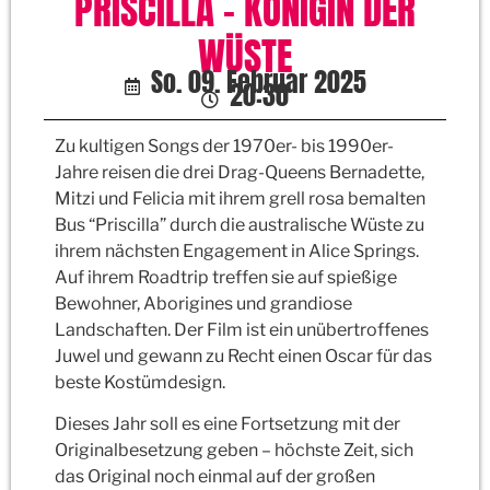
PRISCILLA – KÖNIGIN DER
WÜSTE
So. 09. Februar 2025
20:30
Zu kultigen Songs der 1970er- bis 1990er-
Jahre reisen die drei Drag-Queens Bernadette,
Mitzi und Felicia mit ihrem grell rosa bemalten
Bus “Priscilla” durch die australische Wüste zu
ihrem nächsten Engagement in Alice Springs.
Auf ihrem Roadtrip treffen sie auf spießige
Bewohner, Aborigines und grandiose
Landschaften. Der Film ist ein unübertroffenes
Juwel und gewann zu Recht einen Oscar für das
beste Kostümdesign.
Dieses Jahr soll es eine Fortsetzung mit der
Originalbesetzung geben – höchste Zeit, sich
das Original noch einmal auf der großen