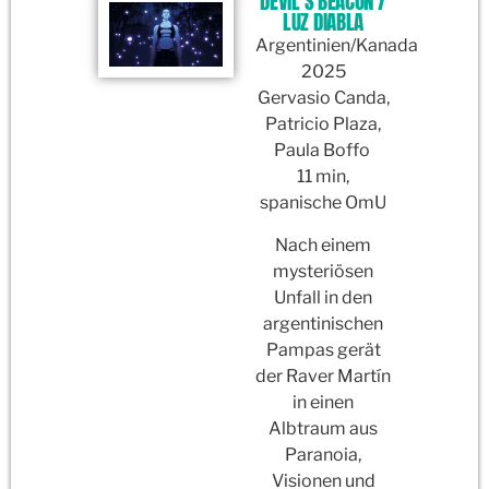
DEVIL’S BEACON /
LUZ DIABLA
Argentinien/Kanada
2025
Gervasio Canda,
Patricio Plaza,
Paula Boffo
11 min,
spanische OmU
Nach einem
mysteriösen
Unfall in den
argentinischen
Pampas gerät
der Raver Martín
in einen
Albtraum aus
Paranoia,
Visionen und