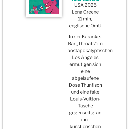
USA 2025
Lena Greene
11 min,
englische OmU
In der Karaoke-
Bar „Throats“ im
postapokalyptischen
Los Angeles
ermutigen sich
eine
abgelaufene
Dose Thunfisch
und eine fake
Louis-Vuitton-
Tasche
gegenseitig, an
ihre
künstlerischen