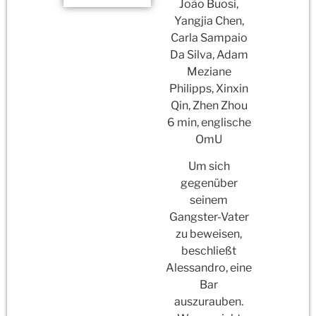
João Buosi,
Yangjia Chen,
Carla Sampaio
Da Silva,
Adam
Meziane
Philipps
, Xinxin
Qin,
Zhen Zhou
6 min, englische
OmU
Um sich
gegenüber
seinem
Gangster-Vater
zu beweisen,
beschließt
Alessandro, eine
Bar
auszurauben.