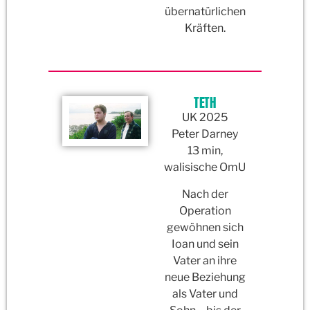
übernatürlichen
Kräften.
TETH
UK 2025
Peter Darney
13 min,
walisische OmU
Nach der
Operation
gewöhnen sich
Ioan und sein
Vater an ihre
neue Beziehung
als Vater und