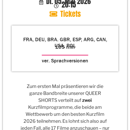
Di. 05. Mai 2026
20:15
Tickets
FRA, DEU, BRA. GBR, ESP, ARG, CAN,
USA, POL
105 min
ver. Sprachversionen
Zum ersten Mal präsentieren wir die
ganze Bandbreite unserer QUEER
SHORTS verteilt auf
zwei
Kurzfilmprogramme, die beide am
Wettbewerb um den besten Kurzfilm
2026 teilnehmen. Es lohnt sich also auf
jeden Fall, alle 17 Filme anzuschauen
–
nur