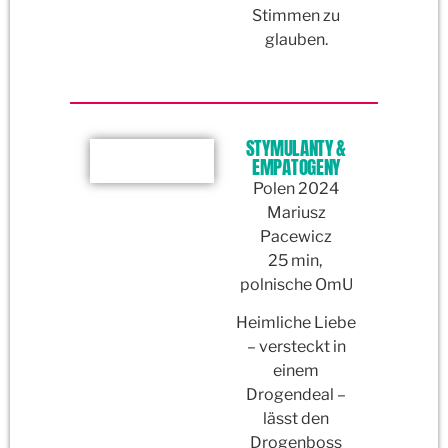
Stimmen zu
glauben.
STYMULANTY &
EMPATOGENY
Polen 2024
Mariusz
Pacewicz
25 min,
polnische OmU
Heimliche Liebe
– versteckt in
einem
Drogendeal –
lässt den
Drogenboss