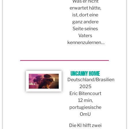
Was er nicht
erwartet hätte,
ist, dort eine
ganz andere
Seite seines
Vaters
kennenzulernen…
UNCANNY HOME
Deutschland/Brasilien
2025
Eric Bitencourt
12 min,
portugiesische
OmU
Die KI hilft zwei