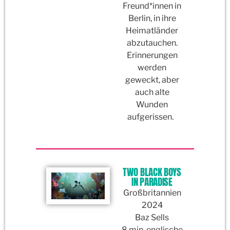
Freund*innen in
Berlin, in ihre
Heimatländer
abzutauchen.
Erinnerungen
werden
geweckt, aber
auch alte
Wunden
aufgerissen.
TWO BLACK BOYS
IN PARADISE
Großbritannien
2024
Baz Sells
8 min, englische